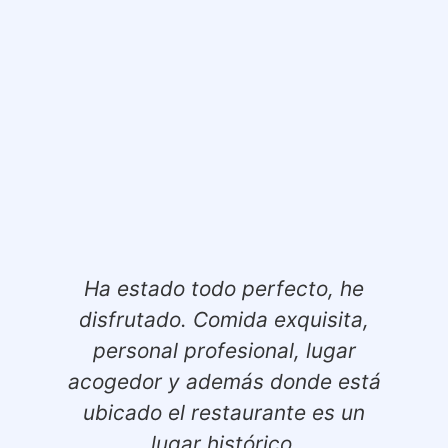
Ha estado todo perfecto, he
C
disfrutado. Comida exquisita,
u
personal profesional, lugar
acogedor y además donde está
ubicado el restaurante es un
b
lugar histórico.
y