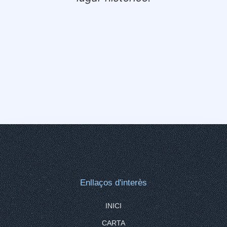
d
Enllaços d'interès
INICI
CARTA